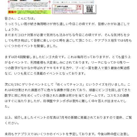
皆さん、こんにちは。
うっとうしい雨が続き梅雨明けが待ち遠しい今日この頃ですが、皆様いかがお過ごしで
しょうか。
まだまだコロナ対策が必要で気持ちも沈みがちな今日この頃ですが、そんな気持ちを少
しでも吹き飛ばして皆様に楽しいひと時を過ごして頂こうと、ケアプラス垣生では6月も
いくつかのイベントを開催しました。
まずは計4回開催しましたビンゴ大会です。これは毎月行っておりますが、とても盛り上
がるイベントで、利用者様も大変楽しみにされております。リーチになってから残り一
つの数字がなかなか呼ばれずヤキモキする方や、ブービー賞を数人で狙う最後の緊迫感
など、いつも見どころ満載のイベントとなっております。
次に6/19にゲリライベントとして「めくってチャンス」というクイズを行いました。こ
れは40分割された画面の下に色々な画像が隠されており、順番にビンゴを回し出てきた
数字と同じ所をめくっていき隠された画像は何かを当てるゲームです。コスモスの画像
はすぐに当たりましたが、将棋盤やタンポポは意外に難しく中々答えが出ませんでし
た。
以上、紹介しましたイベントの写真は7月号の新聞に掲載されておりますので是非、ご覧
ください。
来月もケアプラスではいくつかのイベントを予定しております。今後は熱中症に注意し