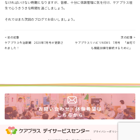
なければいけない時期となりますが、皆様、十分に体調管理に気を付け、ケアプラス垣
生で心うきうきな時間を過ごしましょう。
それではまた次回のブログでお会いしましょう。
< 前の記事
次の記事 >
ケアプラス今治新聞 2020年7月号が更新さ
ケアプラスリハビリNEWS 7月号 「自宅で
れました！
も機能訓練を継続するために」
プライバシーポリシー
運営会社