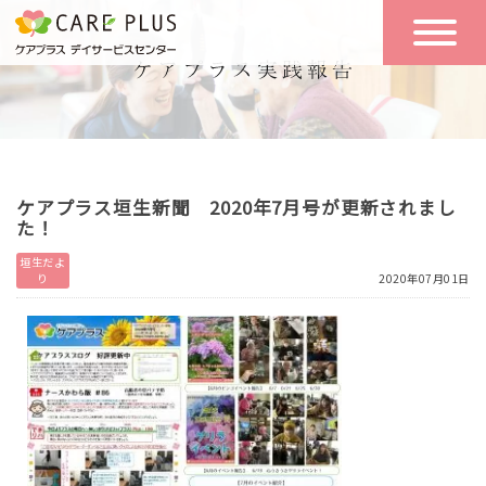
こんな方に
一日の流れ
おすすめ
施設のご案内
一日体験
ケアプラス垣生新聞 2020年7月号が更新されまし
空き状況
た！
垣生だよ
り
2020年07月01日
実践報告
NEWS
リクルート
お問い合わせ
体験希望