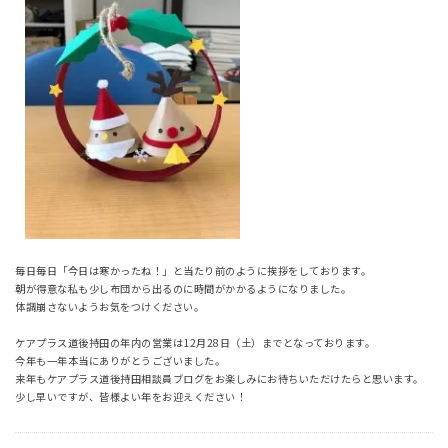
毎日毎日「今日は寒かったね！」と当たり前のように挨拶をしております。
朝が得意な私も少し布団から出るのに時間がかかるようになりました。
体調崩さないようお気をつけください。
ケアプラス道後持田の年内の営業は
12
月
28
日（土）までとなっております。
今年も一年本当にありがとうございました。
来年もケアプラス道後持田相談員ブログをお楽しみにお待ちいただけたらと思います。
少し早いですが、皆様よい年をお迎えください！