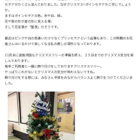
セチアがたくさん並んでおりました。なぜクリスマス
=
ポインセチアかご存じでしょう
か。
まずはポインセチアの色。赤や白、緑。
花や苞の形が星の形に見える事。
そして花言葉が「聖夜」だそうです。
最近はピンクや白の色違いだけでなくプリンセチアという品種もあり、この時期のお花
屋さんはいるだけで楽しくなる私の癒しの場所となっております。
11
月末に道後持田もクリスマスツリーの準備を終え、２５日までのクリスマス気分を楽
しんでおります。
毎年ご利用者と一緒に飾り付けをしておりますクリスマスツリー。
やっぱりこれがないとクリスマスの気分が味わえないですね。
飾り付けをする際には、みなさん全体をみながらバランスよく飾りをつけてくださいま
した。