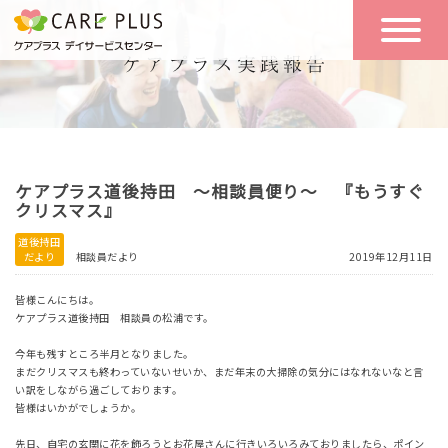
こんな方に
一日の流れ
おすすめ
施設のご案内
一日体験
ケアプラス道後持田 ～相談員便り～ 『もうすぐ
空き状況
クリスマス』
道後持田
だより
相談員だより
2019年12月11日
実践報告
NEWS
皆様こんにちは。
ケアプラス道後持田 相談員の松浦です。
リクルート
今年も残すところ半月となりました。
まだクリスマスも終わっていないせいか、まだ年末の大掃除の気分にはなれないなと言
い訳をしながら過ごしております。
皆様はいかがでしょうか。
お問い合わせ
体験希望
先日、自宅の玄関に花を飾ろうとお花屋さんに行きいろいろみておりましたら、ポイン