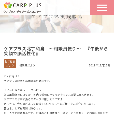
こんな方に
一日の流れ
おすすめ
施設のご案内
一日体験
ケアプラス北宇和島 ～相談員便り～ 『午後から
空き状況
笑顔で脳活性化』
北宇和島
だより
相談員だより
2019年11月23日
実践報告
NEWS
こんにちは！
ケアプラス北宇和島相談員の酒井です。
リクルート
「い～し焼き芋～」「プ～ピ～」
冬の風物詩でしょうか…町内で美味しそうなアナウンスが聞こえてきます。
ケアプラス北宇和島のスタッフが嬉しそうです♪
さてさて、今回はパズルを頑張っていらっしゃるご様子をご紹介いたします。
お問い合わせ
皆さま、とても真剣で熱心です。
体験希望
お一人で完成される方や、お隣のご利用者様と一緒に「ここかね？」とお話しながら完