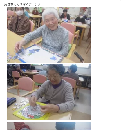
成される方々など(^_-)-☆