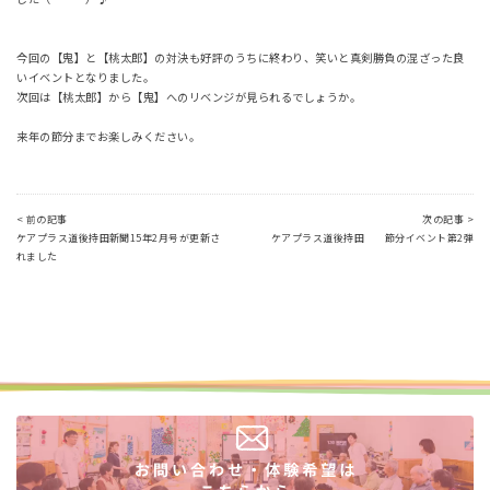
今回の【鬼】と【桃太郎】の対決も好評のうちに終わり、笑いと真剣勝負の混ざった良
いイベントとなりました。
次回は【桃太郎】から【鬼】へのリベンジが見られるでしょうか。
来年の節分までお楽しみください。
< 前の記事
次の記事 >
ケアプラス道後持田新聞15年2月号が更新さ
ケアプラス道後持田 節分イベント第2弾
れました