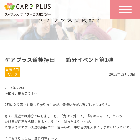
こんな方に
一日の流れ
おすすめ
施設のご案内
一日体験
ケアプラス道後持田 節分イベント第1弾
空き状況
道後持田
だより
2015年02月03日
実践報告
NEWS
2015年 2月3日
～節分、鬼も笑う♪～
2月に入り寒さも増して参りましたが、皆様いかがお過ごしでしょうか。
リクルート
さて、最近では節分と申しましても、「鬼は～外！！」「福は～内！！」という
かけ声が近所から聞こえるということも減ったようですが、
こちらのケアプラス道後持田では、昔からの大事な習慣を大事にしますということで、
お問い合わせ
体験希望
今年もやりました「節分行事」～♪