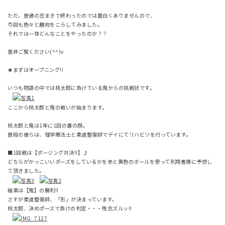
ただ、普通の豆まきで終わったのでは面白くありませんので、
今回も色々と趣向をこらしてみました。
それでは一体どんなことをやったのか？？
是非ご覧ください(^^)v
★まずはオープニング!!
いつも物語の中では桃太郎に負けている鬼からの挑戦状です。
ここから桃太郎と鬼の戦いが始まります。
桃太郎と鬼は1年に1回の裏の顔。
普段の彼らは、理学療法士と柔道整復師でデイにてリハビリを行っています。
■1回戦は【ポージング対決!!】♪
どちらがかっこいいポーズをしているかを赤と黄色のボールを使って利用者様に予想し
て頂きました。
結果は【鬼】の勝利!!
さすが柔道整復師、「形」が決まっています。
桃太郎、決めポーズで負けの判定・・・残念ズルッ!!