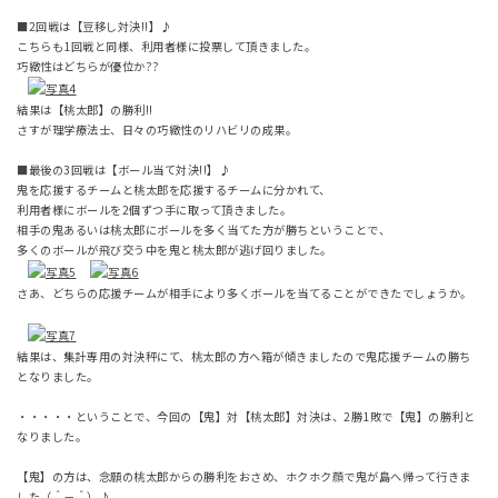
■2回戦は【豆移し対決!!】♪
こちらも1回戦と同様、利用者様に投票して頂きました。
巧緻性はどちらが優位か??
結果は【桃太郎】の勝利!!
さすが理学療法士、日々の巧緻性のリハビリの成果。
■最後の3回戦は【ボール当て対決!!】♪
鬼を応援するチームと桃太郎を応援するチームに分かれて、
利用者様にボールを2個ずつ手に取って頂きました。
相手の鬼あるいは桃太郎にボールを多く当てた方が勝ちということで、
多くのボールが飛び交う中を鬼と桃太郎が逃げ回りました。
さあ、どちらの応援チームが相手により多くボールを当てることができたでしょうか。
結果は、集計専用の対決秤にて、桃太郎の方へ箱が傾きましたので鬼応援チームの勝ち
となりました。
・・・・・ということで、今回の【鬼】対【桃太郎】対決は、2勝1敗で【鬼】の勝利と
なりました。
【鬼】の方は、念願の桃太郎からの勝利をおさめ、ホクホク顔で鬼が島へ帰って行きま
した（＾－＾）♪