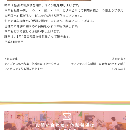
昨年は格別 の御厚情を賜り、厚く御礼を申し上げます。
本年も社員一同、「心」・「頭」・「体」のリハビリにて利用者様の「今日よりプラス
の明日へ」繋がるサービスを心がける所存でございます。
何とぞ昨年同様のご愛顧を賜わりますよう、お願い申し上げます。
皆様のご健勝と益々のご発展を心よりお祈り致します。
本年もどうぞ宜しくお願い申し上げます。
新年は、
1
月
4
日金曜日から営業させて頂きます。
平成
31
年元旦
< 前の記事
次の記事 >
ケアプラス北宇和島 介護員だより～クリス
ケアプラス垣生新聞 2019年1月号が更新さ
マスをしっとりと過ごそう！～
れました！