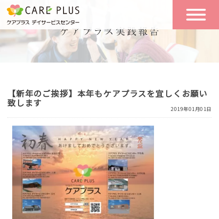
こんな方に
一日の流れ
おすすめ
施設のご案内
一日体験
【新年のご挨拶】本年もケアプラスを宜しくお願い
空き状況
致します
2019年01月01日
実践報告
NEWS
リクルート
お問い合わせ
体験希望