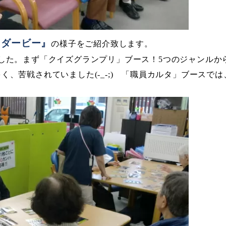
スダービー』
の様子をご紹介致します。
した。まず「クイズグランプリ」ブース！
5
つのジャンルか
多く、苦戦されていました
(-_-;)
「職員カルタ」ブースでは
）