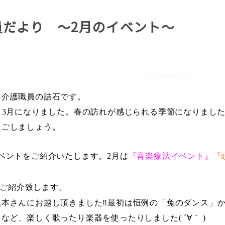
員だより ～2月のイベント～
 介護職員の詰石です。
、
3
月になりました。春の訪れが感じられる季節になりまし
過ごしましょう。
ベントをご紹介いたします。
2
月は
『音楽療法イベント』
『
ご紹介致します。
本さんにお越し頂きました‼最初は恒例の「兔のダンス」か
」など、楽しく歌ったり楽器を使ったりしました
(
´∀｀
)