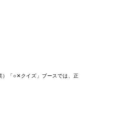
笑）「
○✕クイズ」ブースでは、正