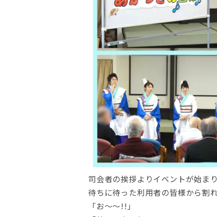
司会者の挨拶よりイベントが始ま
待ちに待った利用者の皆様から割れ
「お～～!!」