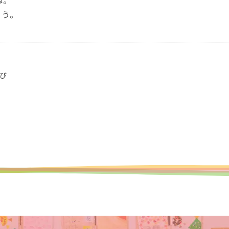
ね。
ょう。
び