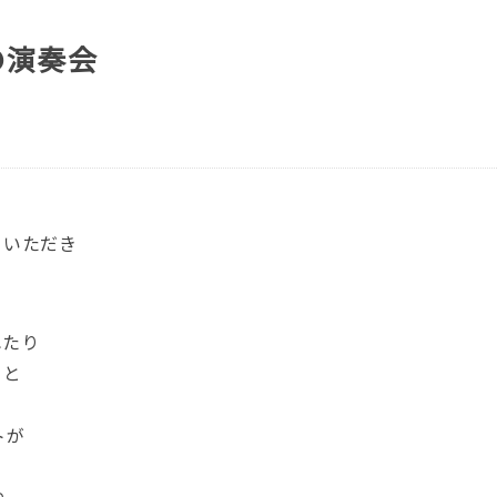
の演奏会
。
ていただき
。
れたり
りと
トが