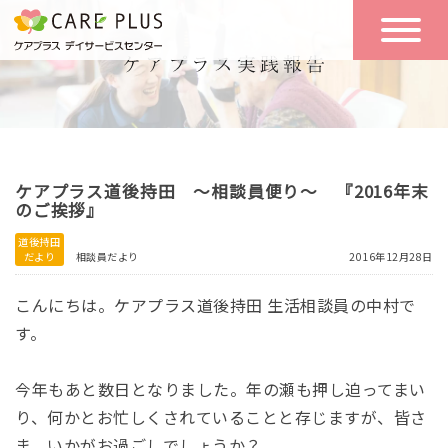
こんな方に
一日の流れ
おすすめ
施設のご案内
一日体験
ケアプラス道後持田 ～相談員便り～ 『2016年末
空き状況
のご挨拶』
道後持田
だより
相談員だより
2016年12月28日
実践報告
NEWS
こんにちは。ケアプラス道後持田 生活相談員の中村で
す。
リクルート
今年もあと数日となりました。年の瀬も押し迫ってまい
り、何かとお忙しくされていることと存じますが、皆さ
お問い合わせ
体験希望
ま、いかがお過ごしでしょうか？