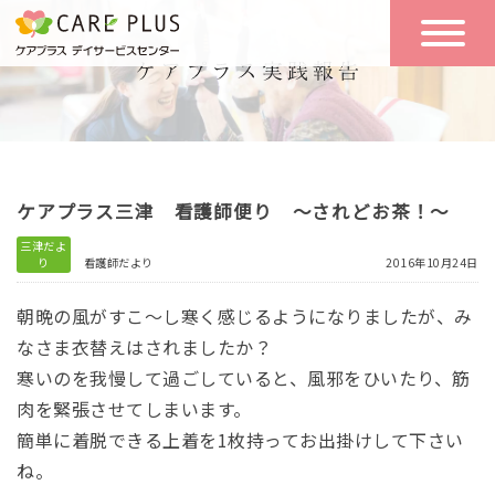
こんな方に
一日の流れ
おすすめ
施設のご案内
一日体験
ケアプラス三津 看護師便り ～されどお茶！～
空き状況
三津だよ
り
看護師だより
2016年10月24日
実践報告
NEWS
朝晩の風がすこ～し寒く感じるようになりましたが、み
なさま衣替えはされましたか？
寒いのを我慢して過ごしていると、風邪をひいたり、筋
リクルート
肉を緊張させてしまいます。
簡単に着脱できる上着を1枚持ってお出掛けして下さい
お問い合わせ
ね。
体験希望