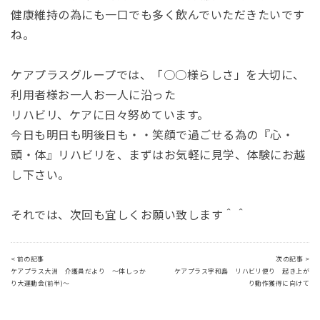
健康維持の為にも一口でも多く飲んでいただきたいです
ね。
ケアプラスグループでは、「○○様らしさ」を大切に、
利用者様お一人お一人に沿った
リハビリ、ケアに日々努めています。
今日も明日も明後日も・・笑顔で過ごせる為の『心・
頭・体』リハビリを、まずはお気軽に見学、体験にお越
し下さい。
それでは、次回も宜しくお願い致します＾＾
< 前の記事
次の記事 >
ケアプラス大洲 介護員だより ～体しっか
ケアプラス宇和島 リハビリ便り 起き上が
り大運動会(前半)～
り動作獲得に向けて