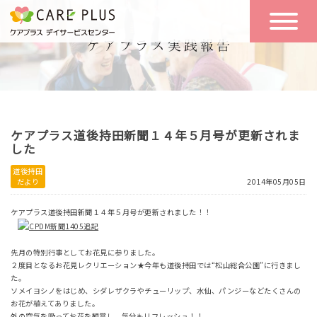
こんな方に
一日の流れ
おすすめ
施設のご案内
一日体験
ケアプラス道後持田新聞１４年５月号が更新されま
空き状況
した
道後持田
だより
2014年05月05日
実践報告
NEWS
ケアプラス道後持田新聞１４年５月号が更新されました！！
リクルート
先月の特別行事としてお花見に参りました。
２度目となるお花見レクリエーション★今年も道後持田では“松山総合公園”に行きまし
た。
ソメイヨシノをはじめ、シダレザクラやチューリップ、水仙、パンジーなどたくさんの
お問い合わせ
お花が植えてありました。
体験希望
外の空気を吸ってお花を観賞し、気分もリフレッシュ！！