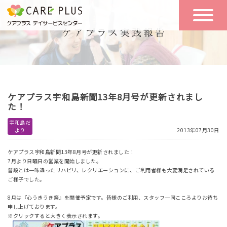
こんな方に
一日の流れ
おすすめ
施設のご案内
一日体験
ケアプラス宇和島新聞13年8月号が更新されまし
空き状況
た！
宇和島だ
より
2013年07月30日
実践報告
NEWS
ケアプラス宇和島新聞13年8月号が更新されました！
7月より日曜日の営業を開始しました。
普段とは一味違ったリハビリ、レクリエーションに、ご利用者様も大変満足されている
リクルート
ご様子でした。
8月は『心うきうき祭』を開催予定です。皆様のご利用、スタッフ一同こころよりお待ち
申し上げております。
お問い合わせ
※クリックすると大きく表示されます。
体験希望