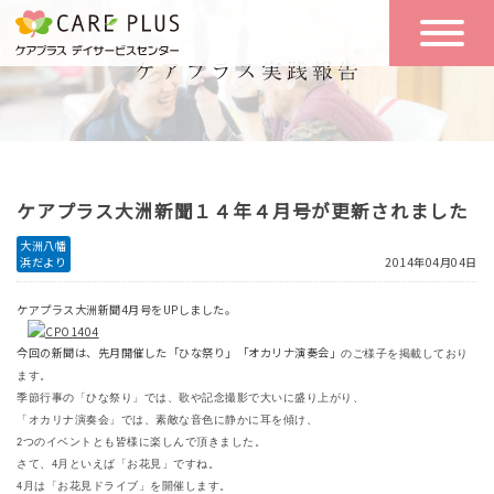
こんな方に
一日の流れ
おすすめ
施設のご案内
一日体験
ケアプラス大洲新聞１４年４月号が更新されました
空き状況
大洲八幡
浜だより
2014年04月04日
実践報告
NEWS
ケアプラス大洲新聞4月号をUPしました。
今回の新聞は、先月開催した「ひな祭り」「オカリナ演奏会」
のご様子を掲載しており
ます。
リクルート
季節行事の「ひな祭り」では、歌や記念撮影で大いに盛り上がり、
「オカリナ演奏会」では、素敵な音色に静かに耳を傾け、
2つのイベントとも皆様に楽しんで頂きました。
お問い合わせ
さて、4月といえば「お花見」ですね。
体験希望
4月は「お花見ドライブ」を開催します。