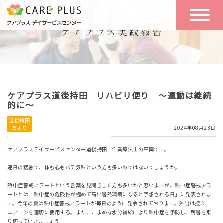
こんな方に
一日の流れ
おすすめ
施設のご案内
一日体験
ケアプラス道後持田 リハビリ便り ～運動は継続
空き状況
的に～
道後持田
だより
2024年08月23日
実践報告
NEWS
ケアプラスデイサービスセンター道後持田 作業療法士の平岡です。
連日の猛暑で、体も心もバテ気味という方も多いのではないでしょうか。
リクルート
熱中症警戒アラートという言葉を見聞きした方も多いかと思いますが、熱中症警戒アラ
ートとは「熱中症の危険性が極めて高い暑熱環境になると予想される日」に発表されま
す。今年の夏は熱中症警戒アラートが毎日のように発令されております。外出は控え、
お問い合わせ
エアコンを適切に使用する。また、こまめな水分補給により熱中症を予防し、残暑を乗
体験希望
り切っていきましょう！