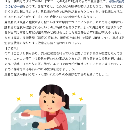
は何十種類ものタイプがありますが、その4分の3を占めるのが夏型肺炎で、
原因は室内
のカビの一種
なのです。発症すると、このカビの胞子を吸い込むたびに、咳などの症状
がくり返し起こるのです。急性期の肺炎では発熱があったりしますが、慢性期になると
熱はそれほど上がらず、咳のみの症状といった状態が多くなります。
夏型肺炎は風邪と症状がよく似ていますが原因がカビという事で、カビのある環境から
離れると症状が改善されるというのが特徴でもあります。よって外出先では症状が治ま
るが自宅に戻ると症状が出る等の状態はもしかした夏型肺炎の可能性が考えられます。
カビは高温、多湿状態（温度20度以上、湿度60％以上）で活動し繁殖します。夏場は高
温多湿状態になりやすく注意を必要と言われております。
【予防策】
今年はコロナ対策もあり、充分に換気を行っていると思いますが換気が重要となってき
ます。エアコン使用中は換気を行わない事がありますが、時々窓をあけ換気を行いまし
ょう。浴槽、日当たりの悪い箇所、エアコンはカビが繁殖しやすいと思いますので、こ
まめに掃除をする等行いカビの繁殖を防ぎましょう。
風邪の症状が長引くな・・と思われたら早めの受診をするのも良いでしょう。