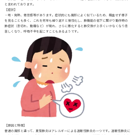
と言われております。
【症状】
・咳・発熱、倦怠感等があります。症状的にも風邪によく似ているため、精査せず様子
を見ることも多く、これを何年も繰り返すと慢性化し、肺機能の低下に繋がり動作時の
肺症状（息切れ、動機など）が現れ、さらに悪化すると肺交換が上手くいかなくなり息
苦しくなり、呼吸不全を起こすこともあるようです。
【原因と特徴】
普通の風邪と違って、夏型肺炎はアレルギーによる過敏性肺炎の一つです。過敏性肺炎に