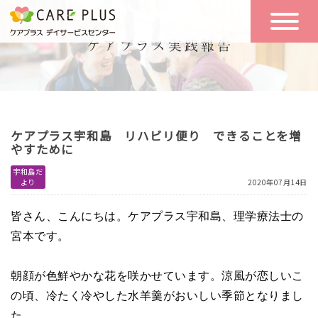
こんな方に
一日の流れ
おすすめ
施設のご案内
一日体験
ケアプラス宇和島 リハビリ便り できることを増
空き状況
やすために
宇和島だ
より
2020年07月14日
実践報告
NEWS
皆さん、こんにちは。ケアプラス宇和島、理学療法士の
宮本です。
リクルート
朝顔が色鮮やかな花を咲かせています。涼風が恋しいこ
の頃、冷たく冷やした水羊羹がおいしい季節となりまし
お問い合わせ
体験希望
た。