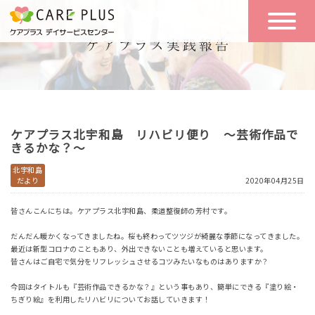
こんな方に
一日の流れ
おすすめ
施設のご案内
一日体験
ケアプラス北宇和島 リハビリ便り ～芸術作品で
空き状況
きるかな？～
北宇和島
だより
2020年04月25日
実践報告
NEWS
皆さんこんにちは。ケアプラス北宇和島、柔道整復師の芳村です。
だんだん暖かくなってきましたね。桜も終わってツツジが綺麗な季節になってきました。
リクルート
最近は新型コロナのこともあり、外出できないことも増えていると思います。
皆さんはご自宅で気分をリフレッシュさせるコツみたいなものはありますか？
今回はタイトルも『芸術作品できるかな？』という事もあり、簡単にできる『塗り絵・
お問い合わせ
ちぎり絵』を利用したリハビリについてお話していきます！
体験希望