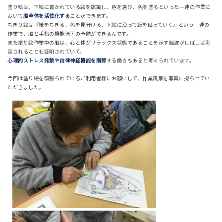
塗り絵は、下絵に書かれている絵を認識し、色を選び、色を塗るといった一連の作業に
おいて
脳全体を活性化する
ことができます。
ちぎり絵は『紙をちぎる、色を見分ける、下絵に沿って紙を貼っていく』という一連の
作業で、脳と手指の機能低下の予防ができるんです。
また塗り絵作業中の脳は、心と体がリラックス状態であることを示す脳波がしばしば測
定されることも証明されていて、
心理的ストレス発散や自律神経機能を調節
する働きもあると考えられています。
今回は塗り絵を頑張られているご利用者様にお願いして、作業風景を写真に撮らせてい
ただきました。