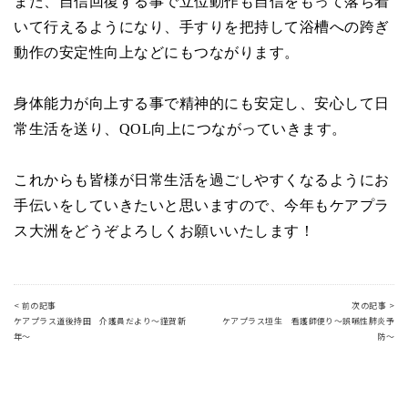
また、自信回復する事で立位動作も自信をもって落ち着
いて行えるようになり、手すりを把持して浴槽への跨ぎ
動作の安定性向上などにもつながります。
身体能力が向上する事で精神的にも安定し、安心して日
常生活を送り、
QOL
向上につながっていきます。
これからも皆様が日常生活を過ごしやすくなるようにお
手伝いをしていきたいと思いますので、今年もケアプラ
ス大洲をどうぞよろしくお願いいたします！
< 前の記事
次の記事 >
ケアプラス道後持田 介護員だより～謹賀新
ケアプラス垣生 看護師便り～誤嚥性肺炎予
年～
防～