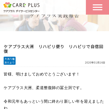
こんな方に
一日の流れ
おすすめ
施設のご案内
一日体験
ケアプラス大洲 リハビリ便り リハビリで自信回
空き状況
復
大洲八幡
浜だより
2020年01月16日
実践報告
NEWS
皆様、明けましておめでとうございます！
リクルート
ケアプラス大洲、柔道整復師の冨士渕です。
令和元年もあっという間に終わり新しい年を迎えました
お問い合わせ
体験希望
ね。