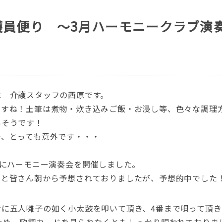
護員便り ～3月ハーモニークラブ演
津 介護スタッフの西原です。
ますね！土筆は煮物・炊き込みご飯・お浸し等、色々な調理
いそうです！
で、とっても意外です・・・
日にハーモニー演奏会を開催しました。
？と皆さん朝から予想されておりましたが、予想的中でした
に五人囃子の如く小太鼓を叩いて頂き、4番まで唄って頂