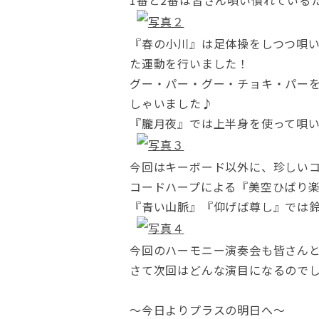
1番と2番は皆さん唄い慣れている
『春の小川』は足体操をしつつ唄い
た運動を行いました！
グー・パー・グー・チョキ・パー
しゃいました♪
『朧月夜』では上半身を使って唄
今回はキーボード以外に、珍しい
コードハープによる『美空ひばり
『青い山脈』『仰げば尊し』では
今回のハーモニー演奏会も皆さん
さて次回はどんな演目になるので
～今日よりプラスの明日へ～