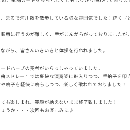
ため、歌詞カードを見られなくともしっかり唄われておりま
、まるで河川敷を散歩している様な雰囲気でした！続く『ど
を順番に行うのが難しく、手がこんがらがっておりましたが
いながら、皆さんいきいきと体操を行われました。
コードハープの奏者がいらっしゃっていました。
楽曲メドレー』では豪快な演奏姿に魅入りつつ、手拍子を叩
鈴や鳴子を軽快に鳴らしつつ、楽しく歌われておりました！
とても楽しまれ、笑顔が絶えないまま終了致しました！
しょうか・・・次回もお楽しみに♪