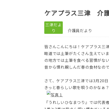
ケアプラス三津 介
三津だよ
り
介護員だより
皆さんこんにちは！ケアプラス三
畦道では土筆がたくさん生えてい
の地方では土筆を食べる習慣がな
昔から慣れ親しんだ春の食材なの
さて、ケアプラス三津では3月20
きっと春らしい歌を唄うのかなぁ
『うれしいひなまつり』では代表者