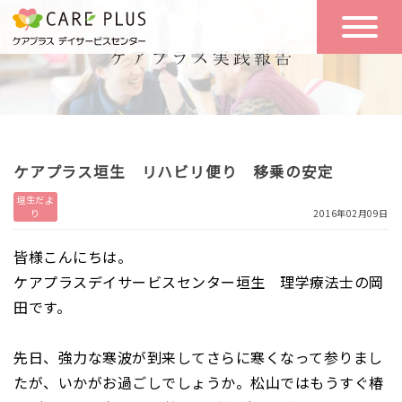
こんな方に
一日の流れ
おすすめ
施設のご案内
一日体験
ケアプラス垣生 リハビリ便り 移乗の安定
空き状況
垣生だよ
り
2016年02月09日
実践報告
NEWS
皆様こんにちは。
ケアプラスデイサービスセンター垣生 理学療法士の岡
田です。
リクルート
先日、強力な寒波が到来してさらに寒くなって参りまし
お問い合わせ
たが、いかがお過ごしでしょうか。松山ではもうすぐ椿
体験希望