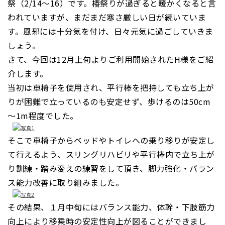
祭（
2/14
～
16
）です。椿祭りが過ぎると暖かくなると言
われていますが、まだまだ寒さ厳しい日が続いていま
す。風邪には十分気を付け、日々元気に過ごしていきま
しょう。
さて、今回は
12
月上旬よりご利用開始された
H
様をご紹
介します。
当初は車椅子を使用され、平行棒を把持しても立ち上が
りが困難で立っているのも安定せず、歩けるのは
50cm
～
1m
程度でした。
そこで車椅子からベッドやトイレへの乗り移りが安定し
て行えるよう、スリングリハビリや平行棒内で立ち上が
り訓練・踏み変えの練習をして頂き、脚力強化・バラン
ス能力改善に取り組みました。
その結果、１月中旬にはバランス能力、体幹・下肢筋力
向上により移乗時の安定性向上が図ることができまし