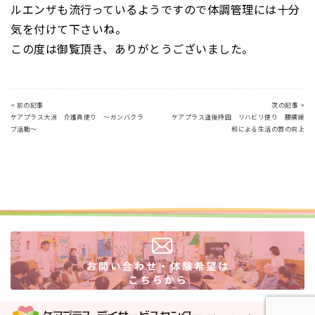
ルエンザも流行っているようですので体調管理には十分
気を付けて下さいね。
この度は御覧頂き、ありがとうございました。
< 前の記事
次の記事 >
ケアプラス大洲 介護員便り ～ガンバクラ
ケアプラス道後持田 リハビリ便り 腰痛緩
ブ活動～
和による生活の質の向上