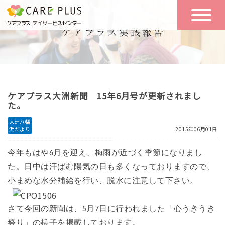
こんな方に
一日の流れ
おすすめ
施設のご案内
一日体験
ケアプラス大洲新聞 15年6月号が更新されまし
空き状況
た。
大洲八幡
浜だより
2015年06月01日
実践報告
NEWS
今年もはや6月を迎え、梅雨が近づく季節になりまし
た。
日中は汗ばむ陽気の日も多くなっておりますので、
リクルート
小まめな水分補給を行い、脱水に注意して下さい。
さて今回の新聞は、5月7日に行われました「心うきうき
お問い合わせ
体験希望
祭り」の様子を掲載しております。