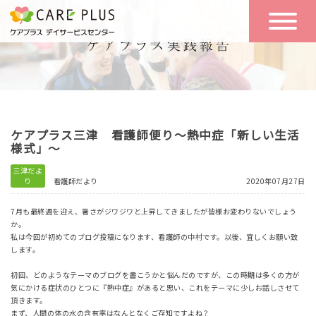
こんな方に
一日の流れ
おすすめ
施設のご案内
一日体験
ケアプラス三津 看護師便り～熱中症「新しい生活
空き状況
様式」～
三津だよ
り
看護師だより
2020年07月27日
実践報告
NEWS
7月も最終週を迎え、暑さがジワジワと上昇してきましたが皆様お変わりないでしょう
か。
私は今回が初めてのブログ投稿になります、看護師の中村です。以後、宜しくお願い致
リクルート
します。
初回、どのようなテーマのブログを書こうかと悩んだのですが、この時期は多くの方が
気にかける症状のひとつに『熱中症』があると思い、これをテーマに少しお話しさせて
お問い合わせ
頂きます。
体験希望
まず、人間の体の水の含有率はなんとなくご存知ですよね？