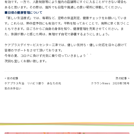
有効です。一方で、人数制限等により屋内の店舗等にすぐに入ることができない場合も
あると思います。その際は、屋外でも日陰や風通しの良い場所に移動してください。
■日頃の健康管理について
「新しい生活様式」では、毎朝など、定時の体温測定、健康チェックをお願いしていま
す。これらは、熱中症予防にも有効です。平熱を知っておくことで、発熱に早く気づくこ
ともできます。日ごろからご自身の身体を知り、健康管理を充実させてください。ま
た、体調が悪いと感じた時は、無理せず自宅で静養するようにしましょう。
ケアプラスデイサービスセンター三津では、優しい気持ち・優しい対応を日々心掛けて
皆様のサポートをさせて頂いております。
今年の夏、コロナに負けず元気に乗り切っていきましょう＾＾
次回も宜しくお願い致します。
< 前の記事
次の記事 >
ケアプラス今治 リハビリ便り あなたの元
クラウンNews 2020年7月号
気のお手伝い