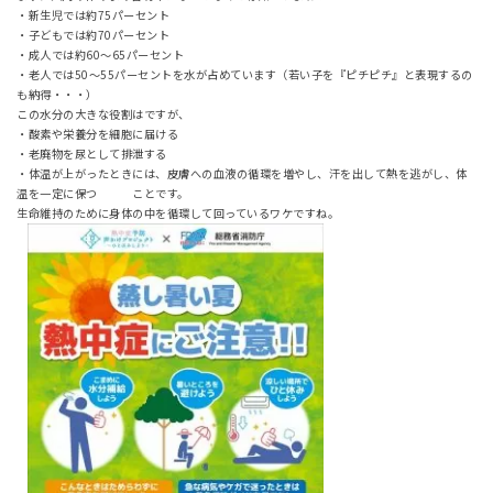
・新生児では約75パーセント
・子どもでは約70パーセント
・成人では約60～65パーセント
・老人では50～55パーセントを水が占めています（若い子を『ピチピチ』と表現するの
も納得・・・）
この水分の大きな役割はですが、
・酸素や栄養分を細胞に届ける
・老廃物を尿として排泄する
・体温が上がったときには、皮膚への血液の循環を増やし、汗を出して熱を逃がし、体
温を一定に保つ ことです。
生命維持のために身体の中を循環して回っているワケですね。