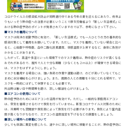
コロナウイルスの感染拡大防止が同時進行中である今年の夏を迎えるにあたり、例年よ
りもいっそう熱中症への注意が必要ということで厚生労働省より『新しい生活様式』に
おける熱中症予防のポイントが発表されていますので以下、参考になさって下さい。
■マスクの着用について
マスクは飛沫の拡散予防に有効で、「新しい生活様式」でも一人ひとりの方の基本的な
感染対策として着用をお願いしています。ただし、マスクを着用していない場合と比べ
ると、心拍数や呼吸数、血中二酸化炭素濃度、体感温度が上昇するなど、身体に負担が
かかることがあります。
したがって、高温や多湿といった環境下でのマスク着用は、熱中症のリスクが高くなる
おそれがあるので、屋外で人と十分な距離（少なくとも２ｍ以上）が確保できる場合に
は、マスクをはずすようにしましょう。
マスクを着用する場合には、強い負荷の作業や運動は避け、のどが渇いていなくてもこ
まめに水分補給を心がけましょう。また、周囲の人との距離を十分にとれる場所で、マ
スクを一時的にはずして休憩することも必要です。
外出時は暑い日や時間帯を避け、涼しい服装を心がけましょう。
■エアコンの使用について
熱中症予防のためにはエアコンの活用が有効です。ただし、一般的な家庭用エアコン
は、空気を循環させるだけで換気を行っていません。新型コロナウイルス対策のために
は、冷房時でも窓開放や換気扇によって換気を行う必要があります。換気により室内温
度が高くなりがちなので、エアコンの温度設定を下げるなどの調整をしましょう。
■涼しい場所への移動について
少しでも体調に異変を感じたら、速やかに涼しい場所に移動することが、熱中症予防に